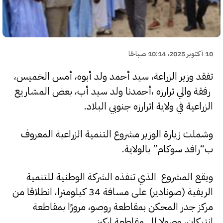
10 أكتوبر 2025، 10:14 صباحًا
تفقد وزير الزراعة، سيد أحمد ولد أبوه، أمس الخميس،
رفقة والي ترارزه ،أحمدنا ولد سيد أب، بعض المشاريع
الزراعية في ولاية اترارزه جنوبي البلاد.
وشملت زيارة الوزير مشروع التنمية الزراعية المعروف
ب“رافد سوكام” بالولاية.
ويقع المشروع الذي تنفذه الشركة الوطنية للتنمية
الريفية (صونادير) على مسافة 34 كيلومترا، انطلاقا من
مركز جدر المحكن بمقاطعة روصو، مرورًا بمقاطعة
انتيكان، وصولا إلى مقاطعة اركيز.