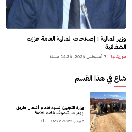
وزير المالية : إصلاحات المالية العامة عززت
الشفافية
موريتانيا
7 أغسطس 2026، 14:36 مساءً
شاع في هذا القسم
وزارة التجهيز: نسبة تقدم أشغال طريق
ازويرات_تندوف بلغت 95%
2 يونيو 2023، 16:22 مساءً