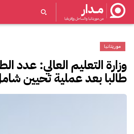
مــدار
من موريتانيا والساحل وإفريقيا
موريتانيا
طالبا بعد عملية تحيين شام