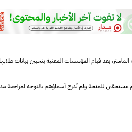
لماستر، بعد قيام المؤسسات المعنية بتحيين بيانات طلابها،
هم مستحقين للمنحة ولم تُدرج أسماؤهم بالتوجه لمراجعة مدي