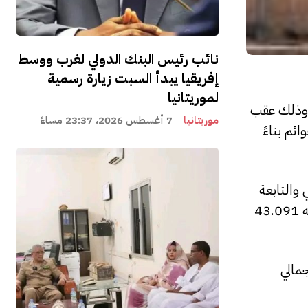
نائب رئيس البنك الدولي لغرب ووسط
إفريقيا يبدأ السبت زيارة رسمية
لموريتانيا
ت وذلك عقب
موريتانيا
7 أغسطس 2026، 23:37 مساءً
ئم بناءً
والتابعة
لوصاية وزارة التعليم العالي أو الوصاية المشتركة مع وزارات أخرى كالشؤون الإسلامية والدفاع والصحة، بلغ ما مجموعه 43.091
17.596 طالبًا، ما يمثل نسبة 41% من إجمالي