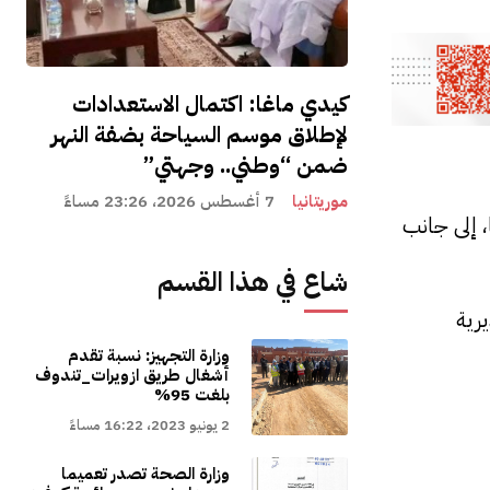
كيدي ماغا: اكتمال الاستعدادات
لإطلاق موسم السياحة بضفة النهر
ضمن “وطني.. وجهتي”
موريتانيا
7 أغسطس 2026، 23:26 مساءً
 إلى جانب
شاع في هذا القسم
رية
وزارة التجهيز: نسبة تقدم
أشغال طريق ازويرات_تندوف
بلغت 95%
2 يونيو 2023، 16:22 مساءً
وزارة الصحة تصدر تعميما