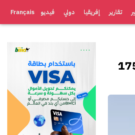
ر
تقارير
إفريقيا
دولي
فيديو
Français
اب الممنوحين ارتفع إلى 17596