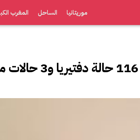
موريتانيا
الساحل
المغرب الكبي
والي الحوض الغربي: تسجيل 116 حالة دفتيريا و