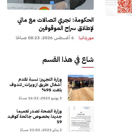
الحكومة: نجري اتصالات مع مالي
لإطلاق سراح الموقوفين
موريتانيا
6 أغسطس 2026، 08:23 صباحًا
شاع في هذا القسم
وزارة التجهيز: نسبة تقدم
أشغال طريق ازويرات_تندوف
بلغت 95%
2 يونيو 2023، 16:22 مساءً
وزارة الصحة تصدر تعميما
جديدا بخصوص جائحة كوفيد
19
2 يناير 2023، 21:03 مساءً