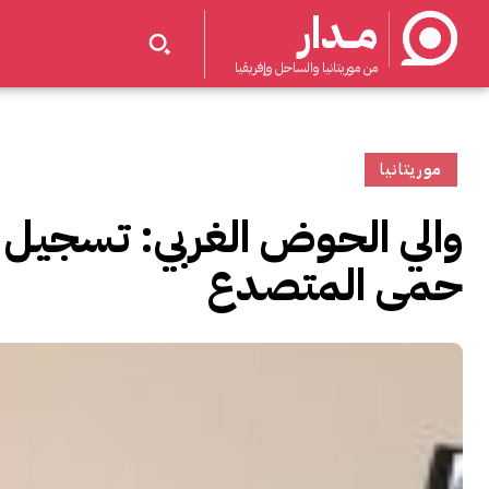
مــدار
من موريتانيا والساحل وإفريقيا
موريتانيا
حمى المتصدع