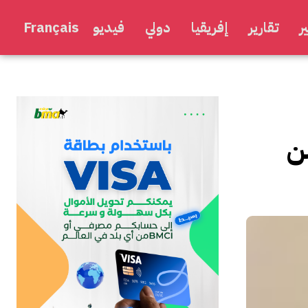
ر
تقارير
إفريقيا
دولي
فيديو
Français
3 حالات من