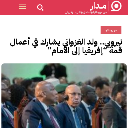
مــدار
من موريتانيا والساحل والغرب الإفريقي
موريتانيا
نيروبي.. ولد الغزواني يشارك في أعمال
قمة “إفريقيا إلى الأمام”