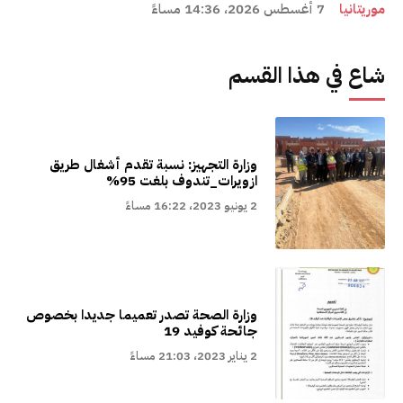
موريتانيا
7 أغسطس 2026، 14:36 مساءً
شاع في هذا القسم
وزارة التجهيز: نسبة تقدم أشغال طريق
ازويرات_تندوف بلغت 95%
2 يونيو 2023، 16:22 مساءً
وزارة الصحة تصدر تعميما جديدا بخصوص
جائحة كوفيد 19
2 يناير 2023، 21:03 مساءً