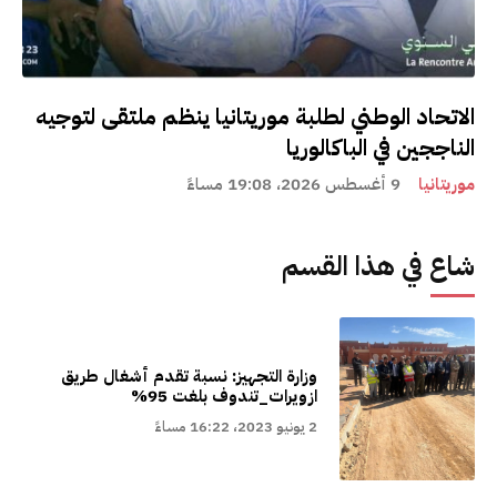
الاتحاد الوطني لطلبة موريتانيا ينظم ملتقى لتوجيه
الناججين في الباكالوريا
موريتانيا
9 أغسطس 2026، 19:08 مساءً
شاع في هذا القسم
وزارة التجهيز: نسبة تقدم أشغال طريق
ازويرات_تندوف بلغت 95%
2 يونيو 2023، 16:22 مساءً