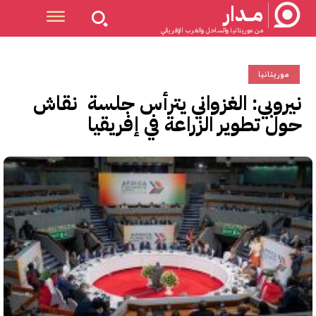
مــدار
من موريتانيا والساحل والغرب الإفريقي
موريتانيا
نيروبي: الغزواني يترأس جلسة نقاش
حول تطوير الزراعة في إفريقيا