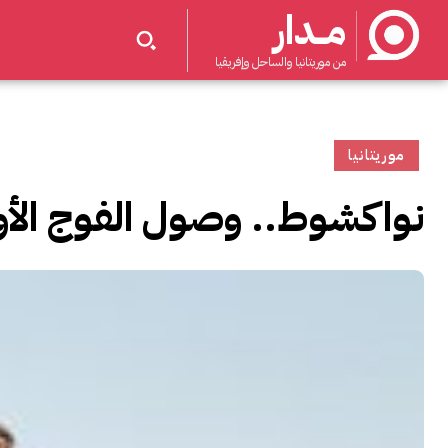
مــدار
من موريتانيا والساحل وإفريقيا
موريتانيا
نواكشوط.. وصول الفوج الأول