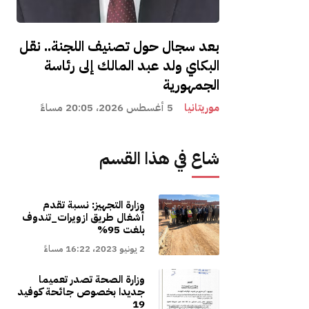
بعد سجال حول تصنيف اللجنة.. نقل
البكاي ولد عبد المالك إلى رئاسة
الجمهورية
موريتانيا
5 أغسطس 2026، 20:05 مساءً
شاع في هذا القسم
وزارة التجهيز: نسبة تقدم
أشغال طريق ازويرات_تندوف
بلغت 95%
2 يونيو 2023، 16:22 مساءً
وزارة الصحة تصدر تعميما
جديدا بخصوص جائحة كوفيد
19