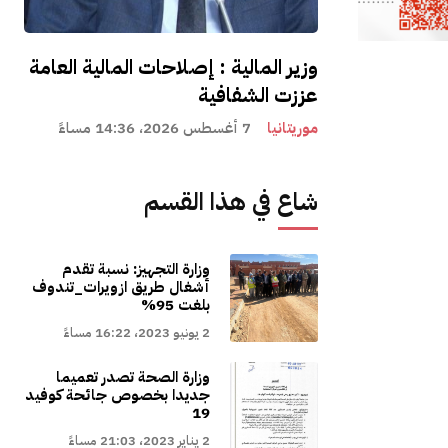
وزير المالية : إصلاحات المالية العامة
عززت الشفافية
موريتانيا
7 أغسطس 2026، 14:36 مساءً
شاع في هذا القسم
وزارة التجهيز: نسبة تقدم
أشغال طريق ازويرات_تندوف
بلغت 95%
2 يونيو 2023، 16:22 مساءً
وزارة الصحة تصدر تعميما
جديدا بخصوص جائحة كوفيد
19
2 يناير 2023، 21:03 مساءً