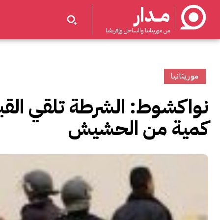
مــدار
من موريتانيا والساحل وإفريقيا
موريتانيا
نواكشوط: الشرطة تلقي ال
كمية من الحشيش