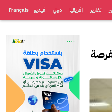
ر
تقارير
إفريقيا
دولي
فيديو
Français
لفرصة