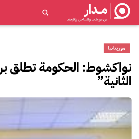
مــدار
من موريتانيا والساحل وإفريقيا
موريتانيا
نواكشوط: الحكومة تطلق برن
الثانية”