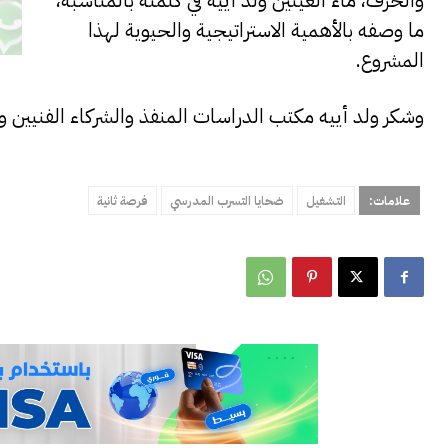
والحرف، ماء العينين ولد أييه في كلمته بالمناسبة،
ما وصفه بالأهمية الاستراتيجية والحيوية لهذا
المشروع.
وشكر ولد أييه مكتب الدراسات المنفذ والشركاء الفنيين و
علامات:
التشغيل
ضحايا التسرب المدرسي
فرصة ثانية