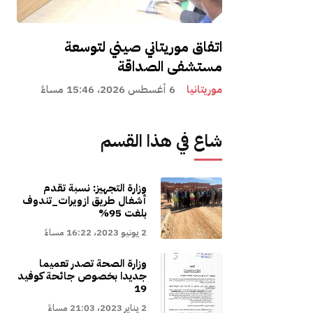
اتفاق موريتاني صيني لتوسعة
مستشفى الصداقة
موريتانيا
6 أغسطس 2026، 15:46 مساءً
شاع في هذا القسم
وزارة التجهيز: نسبة تقدم
أشغال طريق ازويرات_تندوف
بلغت 95%
2 يونيو 2023، 16:22 مساءً
وزارة الصحة تصدر تعميما
جديدا بخصوص جائحة كوفيد
19
2 يناير 2023، 21:03 مساءً