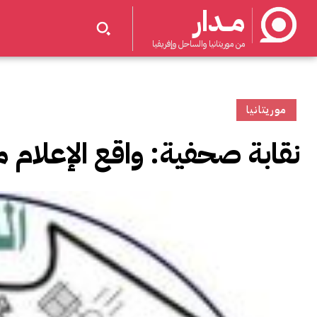
مــدار
من موريتانيا والساحل وإفريقيا
موريتانيا
نقابة صحفية: واقع الإعلام 