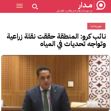
مــدار
من موريتانيا والساحل والغرب الإفريقي
موريتانيا
نائب كرو: المنطقة حققت نقلة زراعية
وتواجه تحديات في المياه