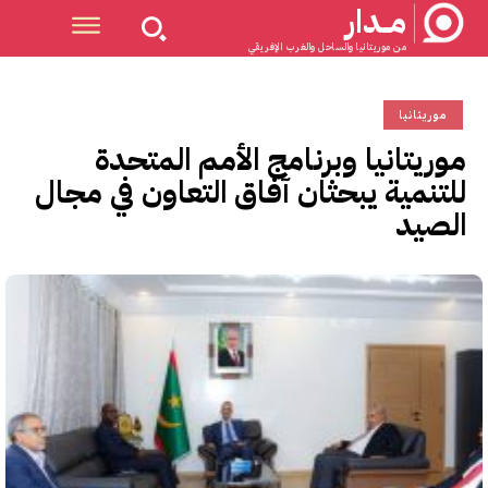
مــدار
من موريتانيا والساحل والغرب الإفريقي
موريتانيا
موريتانيا وبرنامج الأمم المتحدة
للتنمية يبحثان آفاق التعاون في مجال
الصيد