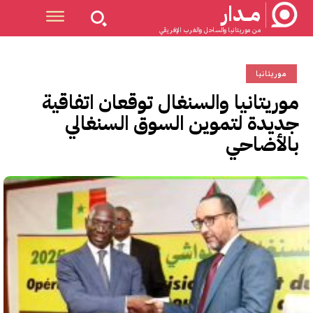
مــدار
من موريتانيا والساحل والغرب الإفريقي
موريتانيا
موريتانيا والسنغال توقعان اتفاقية
جديدة لتموين السوق السنغالي
بالأضاحي