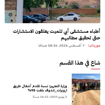
أطباء مستشفى أبي تلميت يعلقون الاستشارات
حتى تحقيق مطالبهم
موريتانيا
7 أغسطس 2026، 08:36 صباحًا
شاع في هذا القسم
وزارة التجهيز: نسبة تقدم أشغال طريق
ازويرات_تندوف بلغت 95%
2 يونيو 2023، 16:22 مساءً