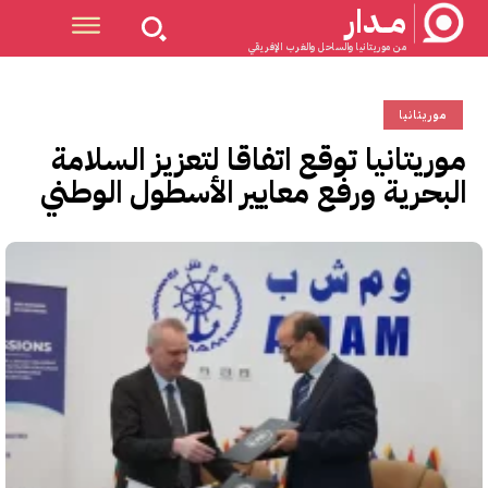
مــدار
من موريتانيا والساحل والغرب الإفريقي
موريتانيا
موريتانيا توقع اتفاقا لتعزيز السلامة
البحرية ورفع معايير الأسطول الوطني