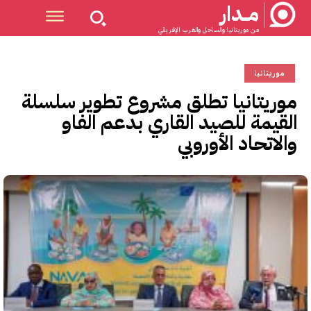
مــدار
من موريتانيا والساحل والغرب الإفريقي
موريتانيا
موريتانيا تطلق مشروع تطوير سلسلة
القيمة للصيد القاري بدعم الفاو
والاتحاد الأوروبي