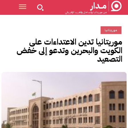
مــدار
من موريتانيا والساحل والغرب الإفريقي
موريتانيا
موريتانيا تدين الاعتداءات على
الكويت والبحرين وتدعو إلى خفض
التصعيد