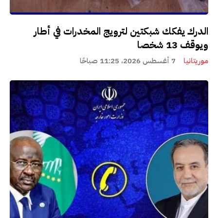
الدرك يفكك شبكتين لترويج المخدرات في أطار
ويوقف 13 شخصا
موريتانيا
7 أغسطس 2026، 11:25 صباحًا