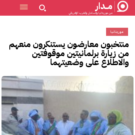
مــدار
من موريتانيا والساحل والغرب الإفريقي
موريتانيا
منتخبون معارضون يستنكرون منعهم
من زيارة برلمانيتين موقوفتين
والاطلاع على وضعيتهما