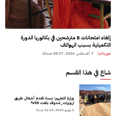
إلغاء امتحانات 8 مترشحين في بكالوريا الدورة
التكميلية بسبب الهواتف
موريتانيا
7 أغسطس 2026، 08:17 صباحًا
شاع في هذا القسم
وزارة التجهيز: نسبة تقدم أشغال طريق
ازويرات_تندوف بلغت 95%
2 يونيو 2023، 16:22 مساءً