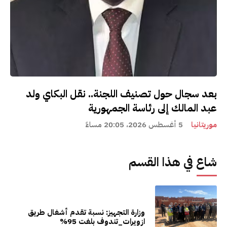
بعد سجال حول تصنيف اللجنة.. نقل البكاي ولد
عبد المالك إلى رئاسة الجمهورية
موريتانيا
5 أغسطس 2026، 20:05 مساءً
شاع في هذا القسم
وزارة التجهيز: نسبة تقدم أشغال طريق
ازويرات_تندوف بلغت 95%