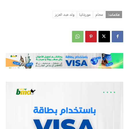
علامات:
محام
موريتانيا
ولد عبد العزيز