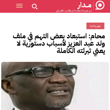
مــدار
من موريتانيا والساحل والغرب الإفريقي
موريتانيا
محام: استبعاد بعض التهم في ملف
ولد عبد العزيز لأسباب دستورية لا
يعني تبرئته الكاملة