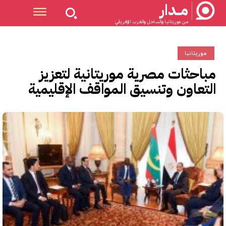
مــدار
من موريتانيا والساحل والغرب الإفريقي
موريتانيا
مباحثات مصرية موريتانية لتعزيز
التعاون وتنسيق المواقف الإقليمية