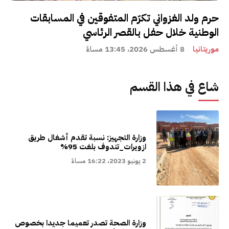
حرم ولد الغزواني تكرّم المتفوقين في المسابقات
الوطنية خلال حفل بالقصر الرئاسي
موريتانيا
8 أغسطس 2026، 13:45 مساءً
شاع في هذا القسم
وزارة التجهيز: نسبة تقدم أشغال طريق
ازويرات_تندوف بلغت 95%
2 يونيو 2023، 16:22 مساءً
وزارة الصحة تصدر تعميما جديدا بخصوص