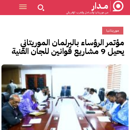
مــدار
من موريتانيا والساحل والغرب الإفريقي
موريتانيا
مؤتمر الرؤساء بالبرلمان الموريتاني
يحيل 9 مشاريع قوانين للجان الفنية