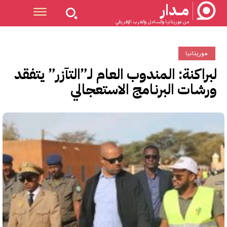
مــدار
من موريتانيا والساحل والغرب الإفريقي
موريتانيا
لبراكنة: المندوب العام لـ”التآزر” يتفقد
ورشات البرنامج الاستعجالي