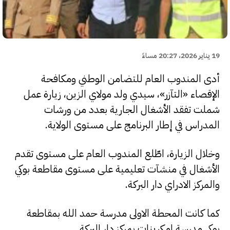
19 يناير 2026، 20:27 مساءً
أدى المندوب العام للتضامن الوطني ومكافحة
الإقصاء «التآزر»، سيدي ولد مولاي الزين، زيارة عمل
شملت تفقد الأشغال الجارية بعدد من ورشات
المدراس في إطار البرنامج على مستوى الولاية.
وخلال الزيارة، اطّلع المندوب العام على مستوى تقدم
الأشغال في منشآت تعليمية على مستوى مقاطعة بوكي
والمركز الادراي دار البركة.
كما كانت المحطة الاولى مدرسة حمد الله بمقاطعة
بوكي مدرسة امكرينات بمركز دار البركة.