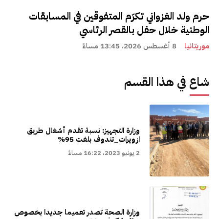
حرم ولد الغزواني تكرّم المتفوقين في المسابقات
الوطنية خلال حفل بالقصر الرئاسي
موريتانيا
8 أغسطس 2026، 13:45 مساءً
شاع في هذا القسم
وزارة التجهيز: نسبة تقدم أشغال طريق
ازويرات_تندوف بلغت 95%
2 يونيو 2023، 16:22 مساءً
وزارة الصحة تصدر تعميما جديدا بخصوص