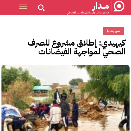
مــدار
من موريتانيا والساحل والغرب الإفريقي
موريتانيا
كيهيدي: إطلاق مشروع للصرف
الصحي لمواجهة الفيضانات