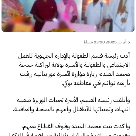
5 أبريل 2025، 23:20 مساءً
أدت رئيسة قسم الطفولة بالإدارة الجهـوية للعمل
الاجتماعي والطفولـة والأسـرة بولاية لبراكنة خدجة
محمد العبده، زيارة مؤازرة لأسـرة موريتانيـة رزقـت
بأربعة تـوائـم فـي مقاطعة بوكي.
وأبلغت رئيسة القسم، الأسرة تحيات الوزيرة صفيـة
انتهـاه، وتمنياتها للأطفـال وأمهـم بالصحـة والعافيـة.
وأكدت بنت محمد العبده وقـوف القطـاع معهم،
وقدمت مسـاعـدة ماليـة استثنائية مساهمـة في التكفـل