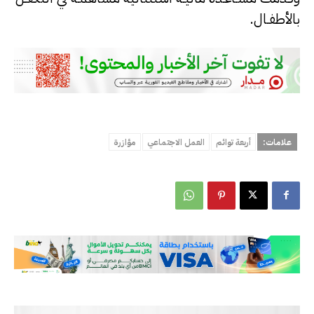
بالأطفـال.
علامات:
أربعة توائم
العمل الاجتماعي
مؤازرة