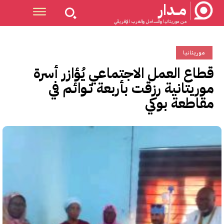
مــدار
من موريتانيا والساحل والغرب الإفريقي
موريتانيا
قطاع العمل الاجتماعي يُؤازر أسرة
موريتانية رزقت بأربعة تـوائم في
مقاطعة بوكي