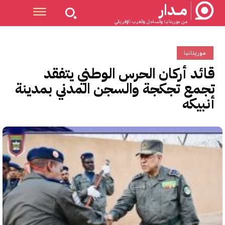
مــدار
من موريتانيا والساحل والغرب الإفريقي
موريتانيا
قائد أركان الحرس الوطني يتفقد
تجمع تجكجة والسجن المدني بمدينة
أنبيكه