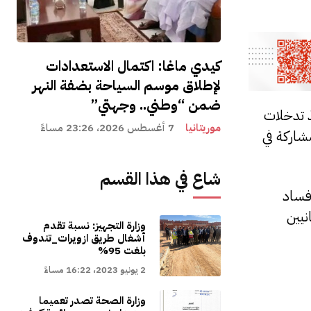
كيدي ماغا: اكتمال الاستعدادات
لإطلاق موسم السياحة بضفة النهر
ضمن “وطني.. وجهتي”
ذ تدخلات
موريتانيا
7 أغسطس 2026، 23:26 مساءً
شاركة في
شاع في هذا القسم
فساد
نيين
وزارة التجهيز: نسبة تقدم
أشغال طريق ازويرات_تندوف
بلغت 95%
2 يونيو 2023، 16:22 مساءً
وزارة الصحة تصدر تعميما