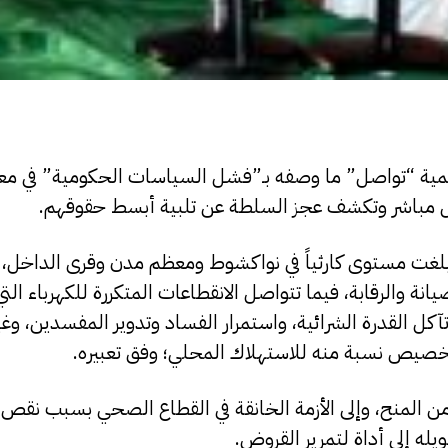
لتنمية “تواصل” ما وصفه بـ”فشل السياسات الحكومية” في مع
شكل مباشر وتكشف عجز السلطة عن تلبية أبسط حقوقهم.
ش بلغت مستوى كارثياً في نواكشوط ومعظم مدن وقرى الداخل،
نة والرقابة، فيما تتواصل الانقطاعات المتكررة للكهرباء الت
وتآكل القدرة الشرائية، واستمرار الفساد وتدوير المفسدين، وغ
تخصيص نسبة منه للاستهلاك المحلي؛ وفق تعبيره.
ن المنح، وإلى الأزمة الخانقة في القطاع الصحي بسبب نقص 
ويله إلى أداة لتمرير القروض.