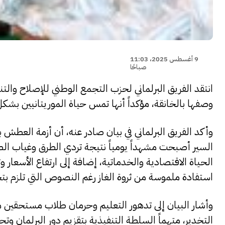
9 أغسطس 2025، 11:03
صباحًا
انتقد الفريق البرلماني لحزب التجمع الوطني للإصلاح وا
وصفها بالخانقة، مؤكداً أنها تمس حياة الموريتانيين ب
وأكد الفريق البرلماني في بيان صادر عنه، أن أزمة العط
السير أصبحت مشهداً يومياً نتيجة تردي الطرق وغياب الصيا
الحياة الاقتصادية والخدماتية، إضافة إلى ارتفاع الأسعار 
استفادة ملموسة من ثروة الغاز رغم النصوص التي تلزم ب
وأشار البيان إلى تدهور التعليم وحرمان طلاب مستحقين م
التخدير، متهماً السلطة التنفيذية بتقزيم دور البرلمان وتح