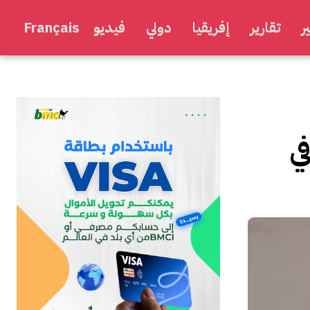
ر
تقارير
إفريقيا
دولي
فيديو
Français
ي