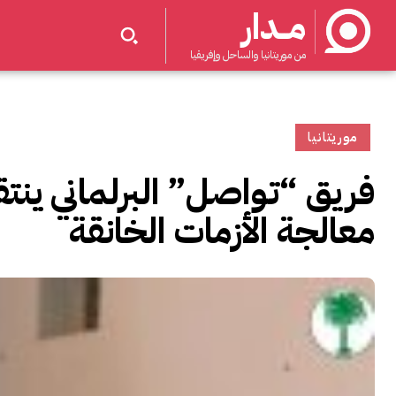
مــدار
من موريتانيا والساحل وإفريقيا
موريتانيا
فريق “تواصل” البرلماني ين
معالجة الأزمات الخانقة