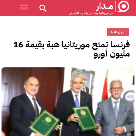
مــدار
من موريتانيا والساحل والغرب الإفريقي
موريتانيا
فرنسا تمنح موريتانيا هبة بقيمة 16
مليون أورو