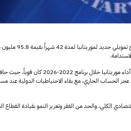
وافق المجلس التنفيذي لصندوق النقد الدولي على برنامج تم
لاستدامة.
وقال الصندوق في بيان صحفي تلقت مدار نسخة منه، إن أداء موريتانيا خلال برن
عجز الحساب الجاري، مع بقاء الاحتياطيات الدولية عند مس
قتصادي الكلي، والحد من الفقر وتعزيز النمو بقيادة القطاع ا