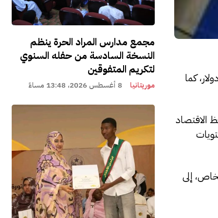
مجمع مدارس المراد الحرة ينظم
النسخة السادسة من حفله السنوي
لتكريم المتفوقين
ويلي جديد لموريتانيا لمدة 42 شهراً بقيمة 95.8 مليون دولار، كما
موريتانيا
8 أغسطس 2026، 13:48 مساءً
امج 2022-2026 كان قوياً، حيث حافظ الاقتصاد
تويات
لخاص، إلى