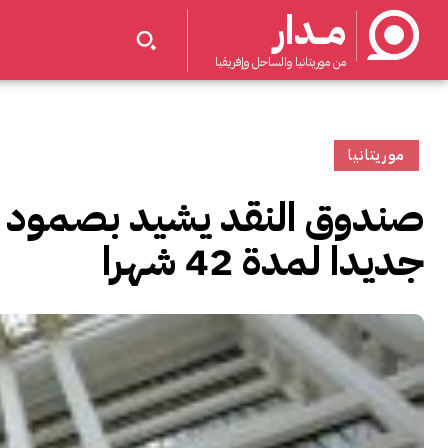
مــدار
من موريتانيا والساحل وإفريقيا
موريتانيا
صندوق النقد يشيد بصمود الا
جديدا لمدة 42 شهرا