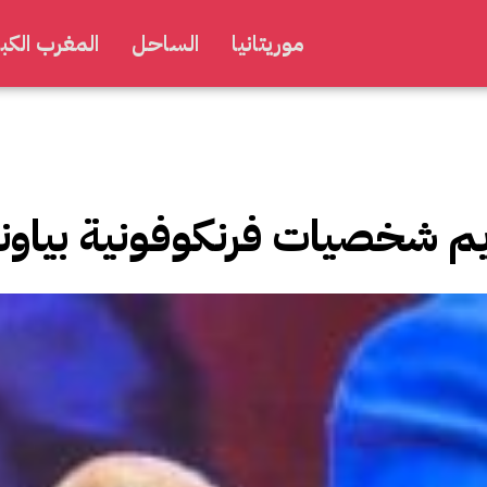
موريتانيا
الساحل
المغرب الكبي
ريم شخصيات فرنكوفونية بياو