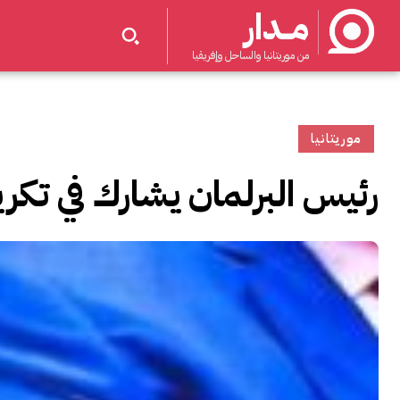
مــدار
من موريتانيا والساحل وإفريقيا
موريتانيا
رئيس البرلمان يشارك في تك