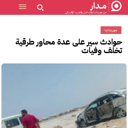
مــدار
من موريتانيا والساحل والغرب الإفريقي
موريتانيا
حوادث سير على عدة محاور طرقية
تخلف وفيات