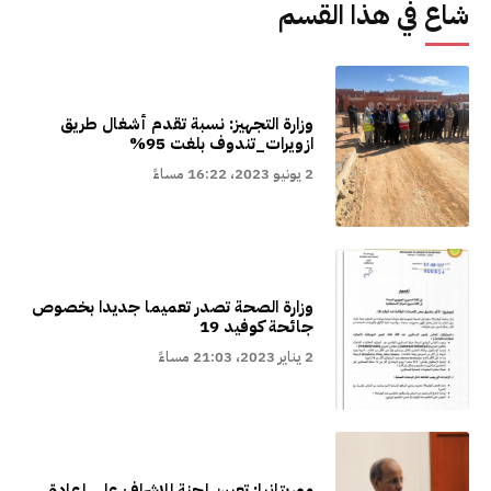
شاع في هذا القسم
وزارة التجهيز: نسبة تقدم أشغال طريق
ازويرات_تندوف بلغت 95%
2 يونيو 2023، 16:22 مساءً
وزارة الصحة تصدر تعميما جديدا بخصوص
جائحة كوفيد 19
2 يناير 2023، 21:03 مساءً
موريتانيا: تعيين لجنة للإشراف على إعادة