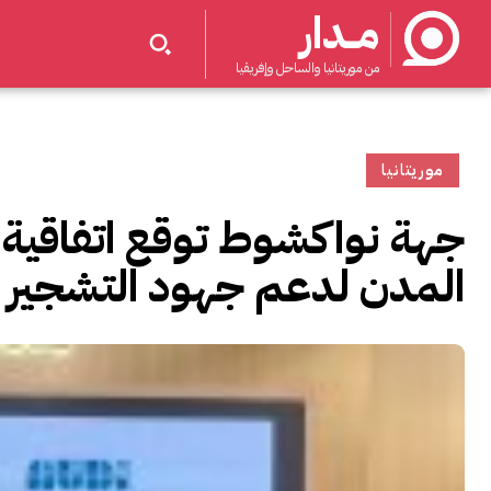
مــدار
من موريتانيا والساحل وإفريقيا
موريتانيا
جهة نواكشوط توقع اتفاقية ت
المدن لدعم جهود التشجير