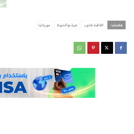
علامات:
اتفاقية تعاون
جهة نواكشوط
موريتانيا