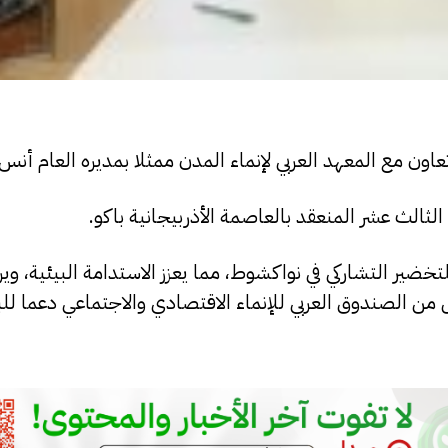
ن مع المعهد العربي لإنماء المدن ممثلا بمديره العام أنس 
الث عشر المنعقد بالعاصمة الأذربيجانية باكو.
خضير التشاركي في نواكشوط، مما يعزز الاستدامة البيئية، وي
 من الصندوق العربي للإنماء الاقتصادي والاجتماعي دعما للب