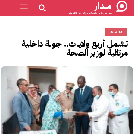
مــدار
من موريتانيا والساحل والغرب الإفريقي
موريتانيا
تشمل أربع ولايات.. جولة داخلية
مرتقبة لوزير الصحة