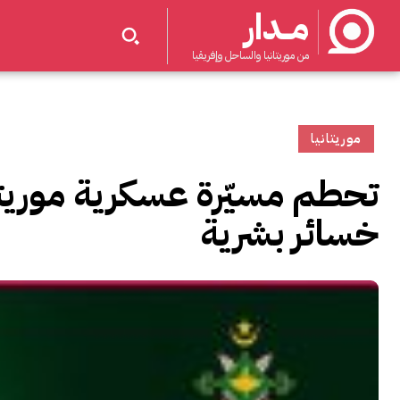
مــدار
من موريتانيا والساحل وإفريقيا
موريتانيا
تحطم مسيّرة عسكرية موريت
خسائر بشرية