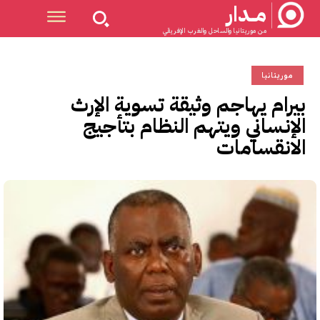
مــدار
من موريتانيا والساحل والغرب الإفريقي
موريتانيا
بيرام يهاجم وثيقة تسوية الإرث
الإنساني ويتهم النظام بتأجيج
الانقسامات