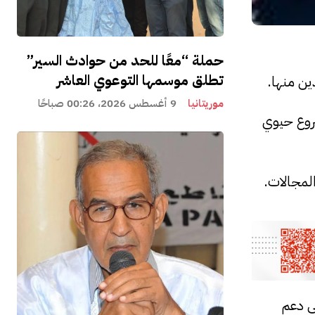
حملة “معًا للحد من حوادث السير”
تطلق موسمها التوعوي العاشر
ين منها.
موريتانيا
9 أغسطس 2026، 00:26 صباحًا
تهدف إلى دمجهم في مشروع حيوي
لمجالات.
ى دعم