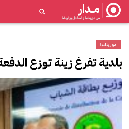
مــدار
من موريتانيا والساحل وإفريقيا
موريتانيا
بلدية تفرغ زينة توزع الدفعة