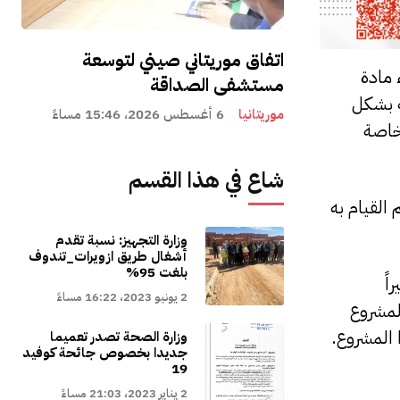
اتفاق موريتاني صيني لتوسعة
 مادة
مستشفى الصداقة
ة بشكل
موريتانيا
6 أغسطس 2026، 15:46 مساءً
خاصة
شاع في هذا القسم
 القيام به
وزارة التجهيز: نسبة تقدم
أشغال طريق ازويرات_تندوف
بلغت 95%
اً
2 يونيو 2023، 16:22 مساءً
لمشروع
 المشروع.
وزارة الصحة تصدر تعميما
جديدا بخصوص جائحة كوفيد
19
2 يناير 2023، 21:03 مساءً