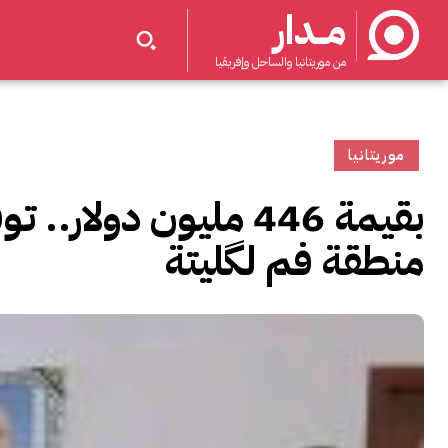
مــدار
من موريتانيا والساحل وإفريقيا
موريتانيا
بقيمة 446 مليون دولار
منطقة فم لگليتة