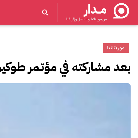
مــدار
من موريتانيا والساحل وإفريقيا
موريتانيا
بعد مشاركته في مؤتمر طوكيو..