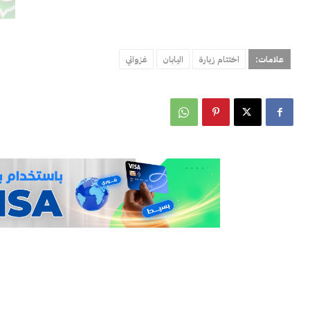
علامات:
اختتام زيارة
اليابان
غزواني