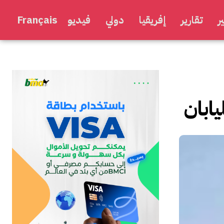
ر
تقارير
إفريقيا
دولي
فيديو
Français
يابان