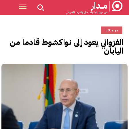
مــدار
من موريتانيا والساحل والغرب الإفريقي
موريتانيا
الغزواني يعود إلى نواكشوط قادما من
اليابان