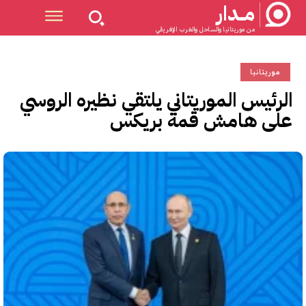
مــدار
من موريتانيا والساحل والغرب الإفريقي
موريتانيا
الرئيس الموريتاني يلتقي نظيره الروسي
على هامش قمة بريكس