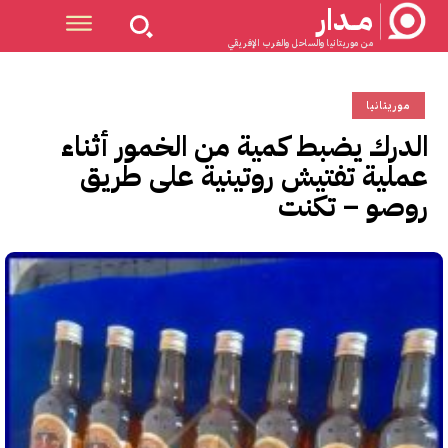
مــدار
من موريتانيا والساحل والغرب الإفريقي
موريتانيا
الدرك يضبط كمية من الخمور أثناء
عملية تفتيش روتينية على طريق
روصو – تكنت