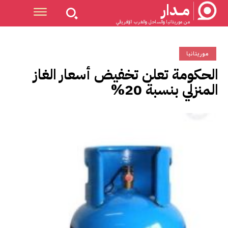
مــدار
من موريتانيا والساحل والغرب الإفريقي
موريتانيا
الحكومة تعلن تخفيض أسعار الغاز
المنزلي بنسبة 20%