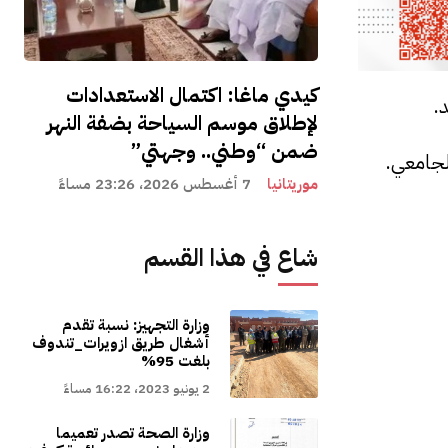
كيدي ماغا: اكتمال الاستعدادات
.
لإطلاق موسم السياحة بضفة النهر
ضمن “وطني.. وجهتي”
لجامعي.
موريتانيا
7 أغسطس 2026، 23:26 مساءً
شاع في هذا القسم
وزارة التجهيز: نسبة تقدم
أشغال طريق ازويرات_تندوف
بلغت 95%
2 يونيو 2023، 16:22 مساءً
وزارة الصحة تصدر تعميما