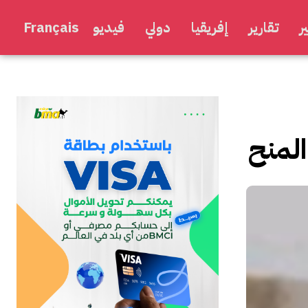
ر
تقارير
إفريقيا
دولي
فيديو
Français
المنح