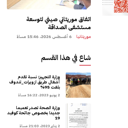
اتفاق موريتاني صيني لتوسعة
مستشفى الصداقة
موريتانيا
6 أغسطس 2026، 15:46 مساءً
شاع في هذا القسم
وزارة التجهيز: نسبة تقدم
أشغال طريق ازويرات_تندوف
بلغت 95%
2 يونيو 2023، 16:22 مساءً
وزارة الصحة تصدر تعميما
جديدا بخصوص جائحة كوفيد
19
2 يناير 2023، 21:03 مساءً