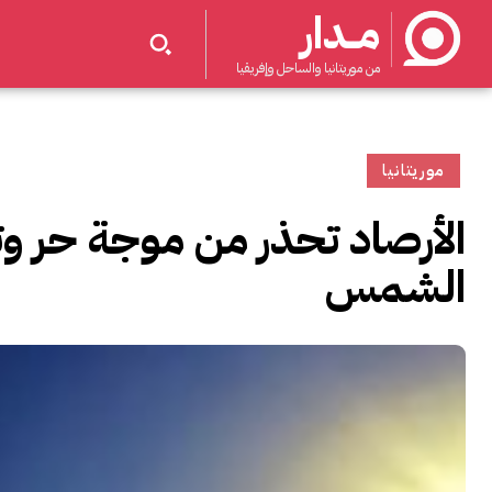
مــدار
من موريتانيا والساحل وإفريقيا
موريتانيا
الأرصاد تحذر من موجة حر و
الشمس