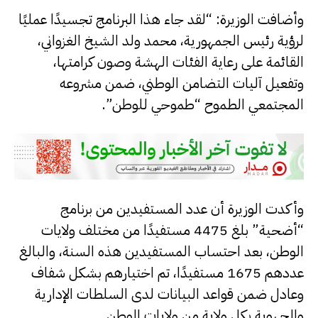
وأضافت الوزيرة: “لقد جاء هذا البرنامج تجسيدًا عمليًا
لرؤية رئيس الجمهورية، محمد ولد الشيخ الغزواني،
القائمة على رعاية الفئات الهشة وصون كرامتها،
وتفعيل آليات التضامن الوطني، ضمن مشروعه
المجتمعي الطموح “طموحي للوطن”.
وأكدت الوزيرة أن عدد المستفيدين من برنامج
“أضحية” بلغ 4475 مستفيدًا من مختلف ولايات
الوطن، بعد احتساب المستفيدين هذه السنة، والبالغ
عددهم 1675 مستفيدًا، تم اختيارهم بشكل شفاف
وعادل ضمن قواعد البيانات لدى السلطات الإدارية
والجهوية بكل ولاية من ولايات الوطن.