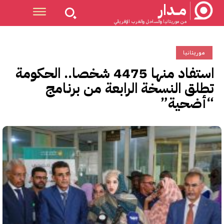
مــدار
من موريتانيا والساحل والغرب الإفريقي
موريتانيا
استفاد منها 4475 شخصا.. الحكومة
تطلق النسخة الرابعة من برنامج
“أضحية”