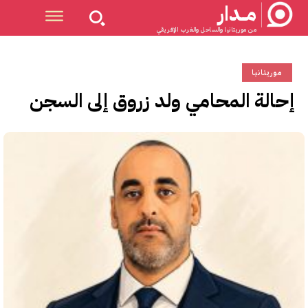
مــدار
من موريتانيا والساحل والغرب الإفريقي
موريتانيا
إحالة المحامي ولد زروق إلى السجن