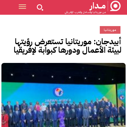
مــدار
من موريتانيا والساحل والغرب الإفريقي
موريتانيا
أبيدجان: موريتانيا تستعرض رؤيتها
لبيئة الأعمال ودورها كبوابة لإفريقيا