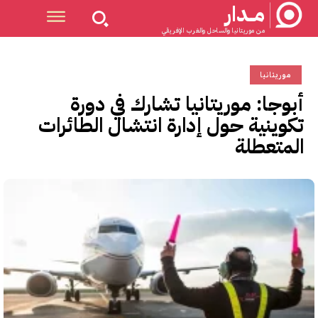
مــدار
من موريتانيا والساحل والغرب الإفريقي
موريتانيا
أبوجا: موريتانيا تشارك في دورة
تكوينية حول إدارة انتشال الطائرات
المتعطلة