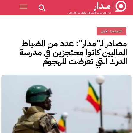
مــدار
من موريتانيا والساحل والغرب الإفريقي
الصفحة الأولى
مصادر لـ”مدار”: عدد من الضباط
الماليين كانوا محتجزين في مدرسة
الدرك التي تعرضت للهجوم