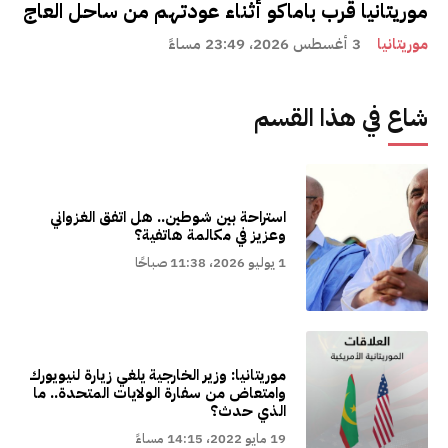
موريتانيا قرب باماكو أثناء عودتهم من ساحل العاج
موريتانيا
3 أغسطس 2026، 23:49 مساءً
شاع في هذا القسم
استراحة بين شوطين.. هل اتفق الغزواني
وعزيز في مكالمة هاتفية؟
1 يوليو 2026، 11:38 صباحًا
موريتانيا: وزير الخارجية يلغي زيارة لنيويورك
وامتعاض من سفارة الولايات المتحدة.. ما
الذي حدث؟
19 مايو 2022، 14:15 مساءً