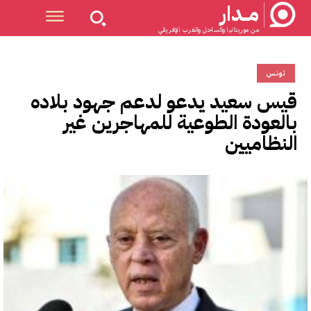
مــدار
من موريتانيا والساحل والغرب الإفريقي
تونس
قيس سعيد يدعو لدعم جهود بلاده
بالعودة الطوعية للمهاجرين غير
النظاميين