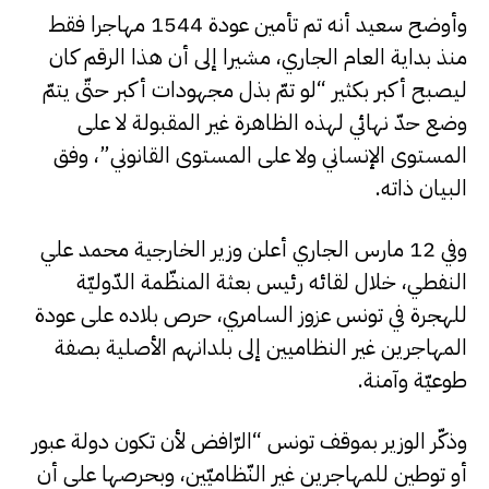
وأوضح سعيد أنه تم تأمين عودة 1544 مهاجرا فقط
منذ بداية العام الجاري، مشيرا إلى أن هذا الرقم كان
ليصبح أكبر بكثير “لو تمّ بذل مجهودات أكبر حتّى يتمّ
وضع حدّ نهائي لهذه الظاهرة غير المقبولة لا على
المستوى الإنساني ولا على المستوى القانوني”، وفق
البيان ذاته.
وفي 12 مارس الجاري أعلن وزير الخارجية محمد علي
النفطي، خلال لقائه رئيس بعثة المنظّمة الدّوليّة
للهجرة في تونس عزوز السامري، حرص بلاده على عودة
المهاجرين غير النظاميين إلى بلدانهم الأصلية بصفة
طوعيّة وآمنة.
وذكّر الوزير بموقف تونس “الرّافض لأن تكون دولة عبور
أو توطين للمهاجرين غير النّظاميّين، وبحرصها على أن