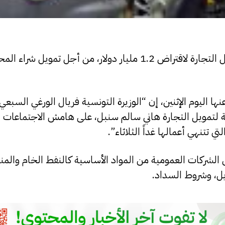
وقّعت تونس اتفاقا مع المؤسسة الدولية الإسلامية لتمويل التجارة لاقتراض 1.2 مليار دولار، من أ
ها اليوم الإثنين، إن “الوزيرة التونسية فريال الورغي السبعي
ية لتمويل التجارة هاني سالم سنبل، على هامش الاجتماعات 
 تتنهي أعمالها غداً الثلاثاء”.
لشركات العمومية من المواد الأساسية كالنفط الخام والم
ويل، وشروط السداد.