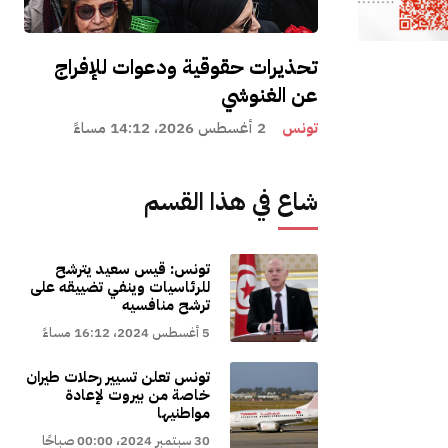
تحذيرات حقوقية ودعوات للإفراج
عن الغنوشي
تونس
2 أغسطس 2026، 14:12 مساءً
شاع في هذا القسم
تونس: قيس سعيد يترشح
للرئاسيات وينفي تضييقه على
ترشح منافسيه
5 أغسطس 2024، 16:12 مساءً
تونس تعلن تسيير رحلات طيران
خاصة من بيروت لإعادة
مواطنيها
30 سبتمبر 2024، 00:00 صباحًا