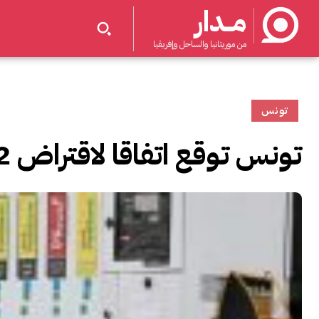
مــدار
من موريتانيا والساحل وإفريقيا
تونس
تونس توقع اتفاقا لاقتراض 1.2 مليار دولار لشراء المحروقات