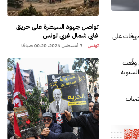
تواصل جهود السيطرة على حريق
غابي شمال غربي تونس
جل تمويل شراء المحروقات على
تونس
7 أغسطس 2026، 00:20 صباحًا
 وقّعت
السنوية
نتجات