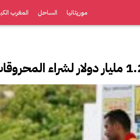
موريتانيا
الساحل
المغرب الكبي